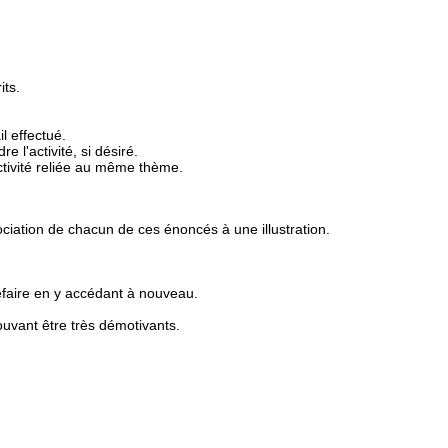
its.
l effectué.
 l'activité, si désiré.
tivité reliée au même thème.
ociation de chacun de ces énoncés à une illustration.
 refaire en y accédant à nouveau.
uvant être très démotivants.